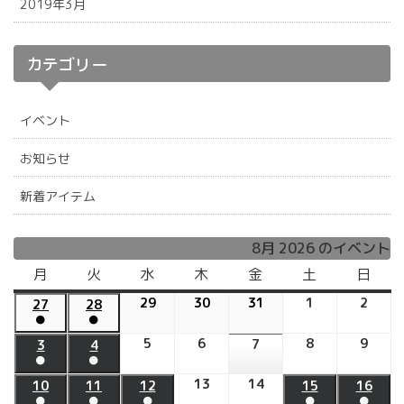
2019年3月
カテゴリー
イベント
お知らせ
新着アイテム
8月 2026 のイベント
月
月
火
火
水
水
木
木
金
金
土
土
日
日
曜
曜
曜
曜
曜
曜
曜
29
2026
30
2026
31
2026
1
2026
2
2026
27
2026
28
2026
日
日
日
日
日
日
日
●
●
年
年
年
年
年
年
年
(1
(1
7
7
7
8
8
5
2026
6
2026
8
2026
9
2026
7
7
7
2026
3
2026
4
2026
件
件
●
●
月
月
月
月
月
年
年
年
年
月
月
年
年
年
の
の
(1
(1
29
30
31
1
2
8
8
8
8
27
28
13
2026
14
8
2026
8
8
10
2026
11
2026
12
2026
15
2026
16
202
イ
イ
件
件
●
●
●
日
日
日
●
日
●
日
月
月
月
月
日
日
年
月
年