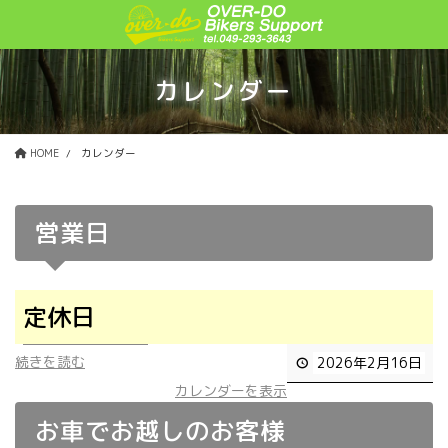
コ
ナ
ン
ビ
テ
ゲ
ン
ー
カレンダー
ツ
シ
に
ョ
移
ン
HOME
カレンダー
動
に
移
動
営業日
定休日
続きを読む
2026年2月16日
カレンダーを表示
お車でお越しのお客様