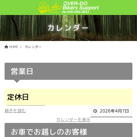
コ
ナ
ン
ビ
テ
ゲ
ン
ー
カレンダー
ツ
シ
に
ョ
移
ン
HOME
カレンダー
動
に
移
動
営業日
定休日
続きを読む
2026年4月7日
カレンダーを表示
お車でお越しのお客様