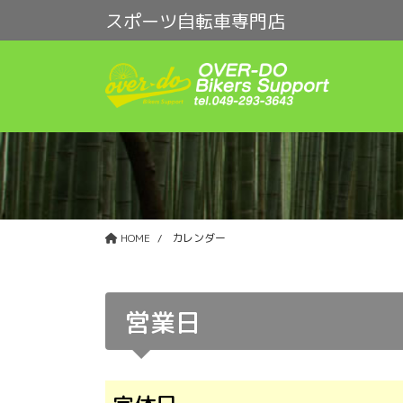
コ
ナ
スポーツ自転車専門店
ン
ビ
テ
ゲ
ン
ー
ツ
シ
に
ョ
移
ン
動
に
移
動
HOME
カレンダー
営業日