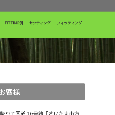
FITTING例
セッティング
フィッティング
お客様
」降りて国道 16号線「さいたま市方