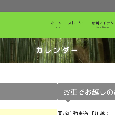
ホーム
ストーリー
新着アイテム
Home
New Items
カレンダー
お車でお越しの
関越自動車道 「川越IC