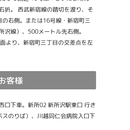
右折。 西武新宿線の踏切を渡り、そ
目の右側。または16号線・新宿町三
所沢線）、500メートル先右側。
方面より、新宿町三丁目の交差点を左
。
お客様
口下車。新所02 新所沢駅東口 行き
バスのりば）、川越同仁会病院入口下