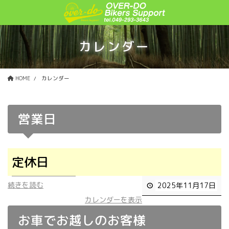
コ
ナ
ン
ビ
テ
ゲ
ン
ー
カレンダー
ツ
シ
に
ョ
移
ン
HOME
カレンダー
動
に
移
動
営業日
定休日
続きを読む
2025年11月17日
カレンダーを表示
お車でお越しのお客様