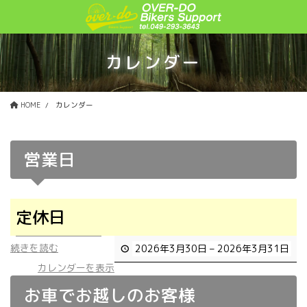
コ
ナ
ン
ビ
テ
ゲ
ン
ー
カレンダー
ツ
シ
に
ョ
移
ン
HOME
カレンダー
動
に
移
動
営業日
定休日
続きを読む
2026年3月30日
–
2026年3月31日
カレンダーを表示
お車でお越しのお客様