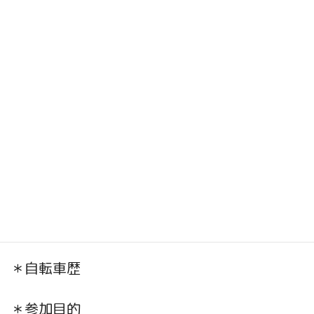
日時:12月23日(土）AM10:00 〜15:00
申込: 事前予約 メールの題名に『YONEX 試
乗会の件』と題し、
＊お名前
＊住所
＊電話番号
＊生年月日
＊自転車歴
＊参加目的