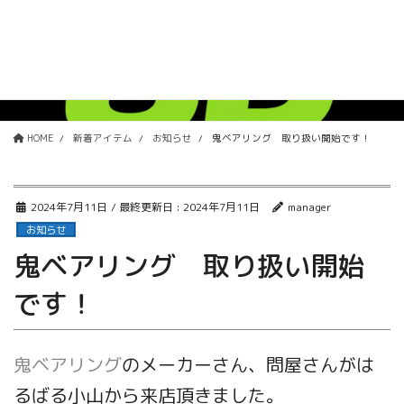
コ
ナ
ン
ビ
テ
ゲ
ン
ー
新着アイテム
ツ
シ
に
ョ
移
ン
HOME
新着アイテム
お知らせ
鬼ベアリング 取り扱い開始です！
動
に
移
動
2024年7月11日
/ 最終更新日 :
2024年7月11日
manager
お知らせ
鬼ベアリング 取り扱い開始
です！
鬼ベアリング
のメーカーさん、問屋さんがは
るばる小山から来店頂きました。