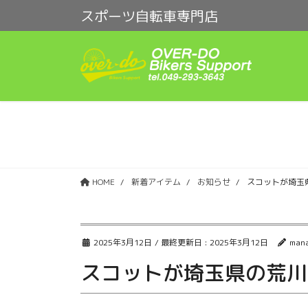
コ
ナ
スポーツ自転車専門店
ン
ビ
テ
ゲ
ン
ー
ツ
シ
に
ョ
移
ン
動
に
移
動
HOME
新着アイテム
お知らせ
スコットが埼玉
2025年3月12日
/ 最終更新日 :
2025年3月12日
man
スコットが埼玉県の荒川