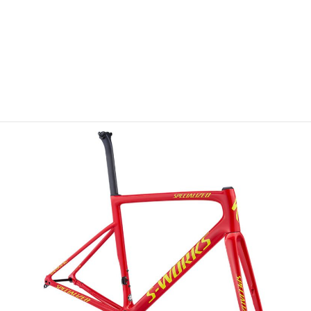
タイヤ
S-Works Turbo, 700x26mm
サドル
Power Expert
リアディレーラー
Shimano Ultegra Di2 R8050,GS
クランクセット
Shimano Ultegra R8000
ボトムブラケット
BB30 to Shimano